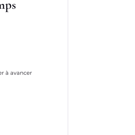
mps 
er à avancer 