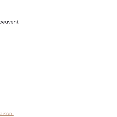
 peuvent 
aison 