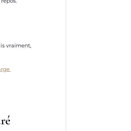
 repos.
is vraiment, 
rge 
uré