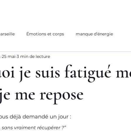
rseille
Émotions et corps
manque d’énergie
t
25 mai
3 min de lecture
oi je suis fatigué 
je me repose
tous déjà demandé un jour :
… sans vraiment récupérer ?”