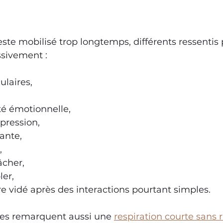
este mobilisé trop longtemps, différents ressentis
ssivement :
laires,
té émotionnelle,
pression,
tante,
,
lâcher,
ler,
re vidé après des interactions pourtant simples.
es remarquent aussi une 
respiration courte sans r