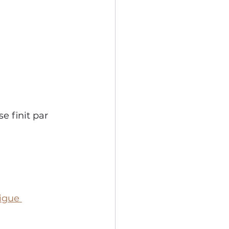
e finit par 
 
igue 