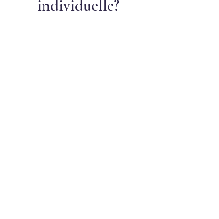
individuelle?
Si le Voyage Sonore
collectif offre une
immersion profonde, vous
ressentez peut-être le
besoin d'un
accompagnement plus
personnel
pour travailler
sur une problématique
précise.
Je vous propose deux
approches
complémentaires en
cabinet ou à distance :