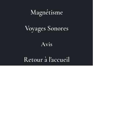
Magnétisme
Voyages Sonores
Avis
Retour à l'accueil
Contact - laisser un message
Marseille 13013 – Château Gombert
06 07 56 12 69
Séances sur rendez-vous