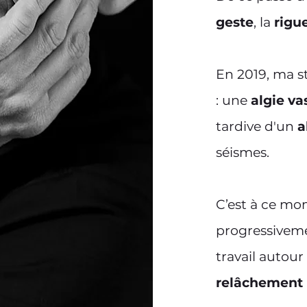
geste
, la
rigu
En 2019, ma st
: une
algie va
tardive d'un
a
séismes. ​
C’est à ce mo
progressiveme
travail autou
relâchement 