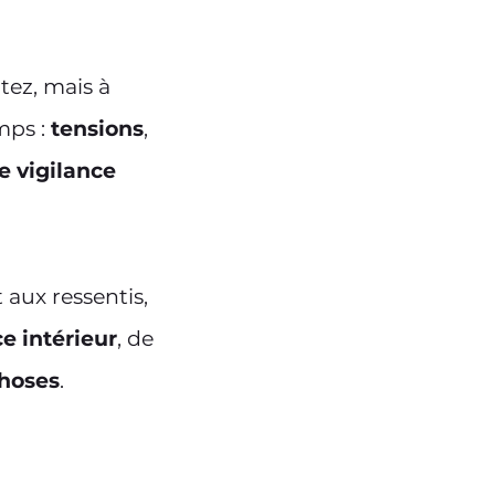
tez, mais à
emps
:
tensions
,
e vigilance
 aux ressentis,
e intérieur
, de
choses
.