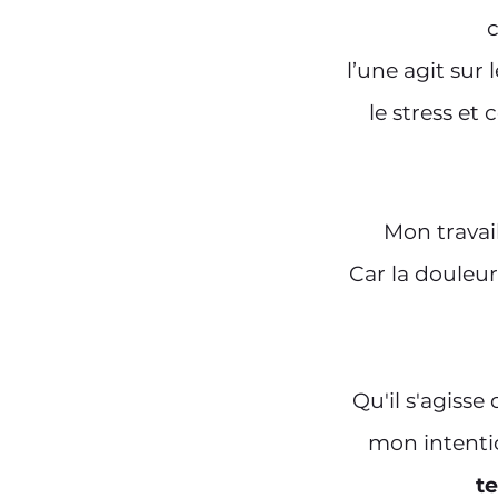
c
l’une agit sur
le stress et
Mon trava
Car la douleu
Qu'il s'agiss
mon intentio
te