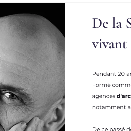
De la 
vivant
Pendant 20 ans
Formé com
agences
d'ar
notamment au
De ce passé de