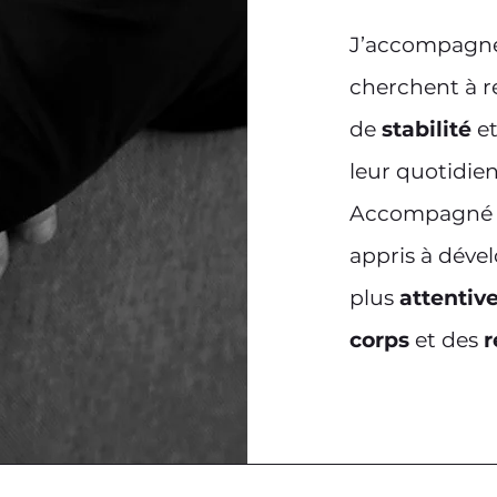
J’accompagne
cherchent à r
de
stabilité
e
leur quotidien
Accompagné pa
appris à déve
plus
attentiv
corps
et des
r