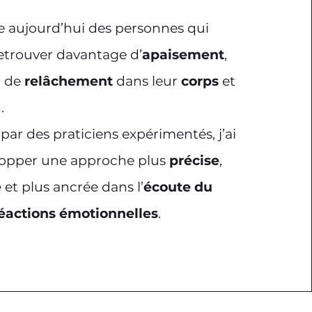
 aujourd’hui des personnes qui
etrouver davantage d’
apaisement
,
t de
relâchement
dans leur
corps
et
.
r des praticiens expérimentés, j’ai
lopper une approche plus
précise
,
e
et plus ancrée dans l’
écoute du
éactions émotionnelles
.