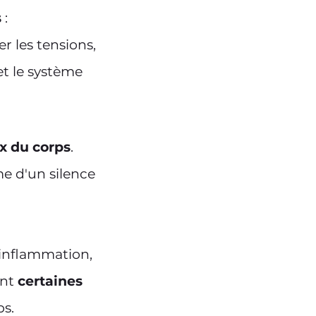
s
:
r les tensions,
et le système
x du corps
.
e d'un silence
 inflammation,
ent
certaines
s.